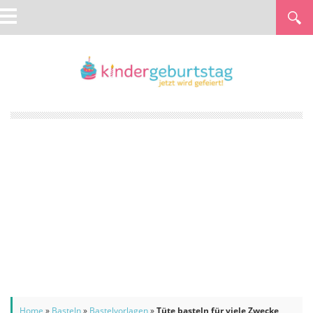
Home
»
Basteln
»
Bastelvorlagen
»
Tüte basteln für viele Zwecke