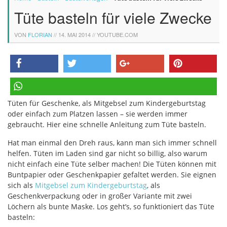
Tüte basteln für viele Zwecke
VON
FLORIAN
//
14. MAI 2014
// YOUTUBE.COM
teilen
twittern
teilen
pinnen
Tüten für Geschenke, als Mitgebsel zum Kindergeburtstag
teilen
oder einfach zum Platzen lassen – sie werden immer
gebraucht. Hier eine schnelle Anleitung zum Tüte basteln.
Hat man einmal den Dreh raus, kann man sich immer schnell
helfen. Tüten im Laden sind gar nicht so billig, also warum
nicht einfach eine Tüte selber machen! Die Tüten können mit
Buntpapier oder Geschenkpapier gefaltet werden. Sie eignen
sich als
Mitgebsel zum Kindergeburtstag
, als
Geschenkverpackung oder in großer Variante mit zwei
Löchern als bunte Maske. Los geht’s, so funktioniert das Tüte
basteln: