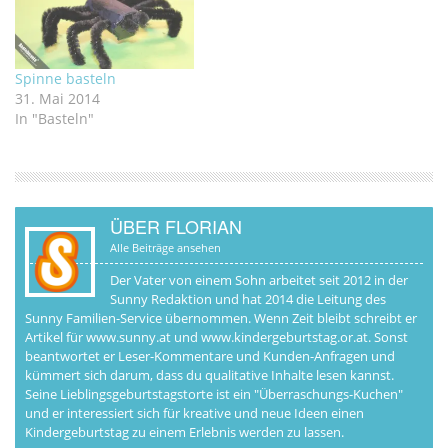
Spinne basteln
31. Mai 2014
In "Basteln"
ÜBER FLORIAN
Alle Beiträge ansehen
Der Vater von einem Sohn arbeitet seit 2012 in der
Sunny Redaktion und hat 2014 die Leitung des
Sunny Familien-Service übernommen. Wenn Zeit bleibt schreibt er
Artikel für www.sunny.at und www.kindergeburtstag.or.at. Sonst
beantwortet er Leser-Kommentare und Kunden-Anfragen und
kümmert sich darum, dass du qualitative Inhalte lesen kannst.
Seine Lieblingsgeburtstagstorte ist ein "Überraschungs-Kuchen"
und er interessiert sich für kreative und neue Ideen einen
Kindergeburtstag zu einem Erlebnis werden zu lassen.