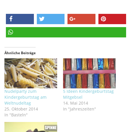
teilen
twittern
teilen
pinnen
teilen
Ähnliche Beiträge
Nudelparty zum
5 Ideen Kindergeburtstag
Kindergeburtstag am
Mitgebsel
Weltnudeltag
14. Mai 2014
25. Oktober 2014
In "Jahreszeiten"
In "Basteln"