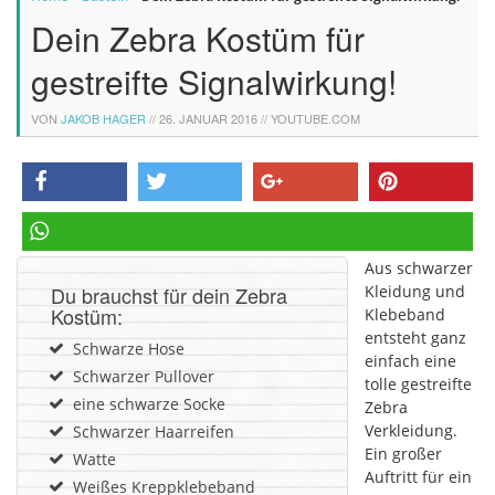
Dein Zebra Kostüm für
gestreifte Signalwirkung!
VON
JAKOB HAGER
//
26. JANUAR 2016
// YOUTUBE.COM
teilen
twittern
teilen
pinnen
Aus schwarzer
teilen
Du brauchst für dein Zebra
Kleidung und
Kostüm:
Klebeband
entsteht ganz
Schwarze Hose
einfach eine
Schwarzer Pullover
tolle gestreifte
eine schwarze Socke
Zebra
Verkleidung.
Schwarzer Haarreifen
Ein großer
Watte
Auftritt für ein
Weißes Kreppklebeband