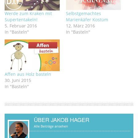
Werde zum Kraken mit
Selbstgemachtes
Supertentakeln!
Marienkäfer Kostüm
5. Februar 2016
12. März 2016
In "Basteln"
In "Basteln"
Affen aus Holz basteln
30. Juni 2015
In "Basteln"
ÜBER JAKOB HAGER
Alle Beiträge ansehen