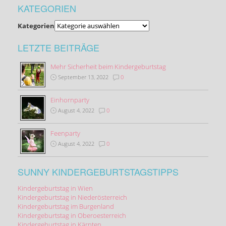
KATEGORIEN
Kategorien
LETZTE BEITRÄGE
Mehr Sicherheit beim Kindergeburtstag
September 13, 2022
0
Einhornparty
August 4, 2022
0
Feenparty
August 4, 2022
0
SUNNY KINDERGEBURTSTAGSTIPPS
Kindergeburtstag in Wien
Kindergeburtstag in Niederösterreich
Kindergeburtstag im Burgenland
Kindergeburtstag in Oberoesterreich
Kindergeburtstag in Kärnten