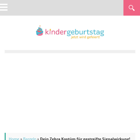
Home
»
Basteln
»
Dein Zebra Kostüm für gestreifte Signalwirkung!