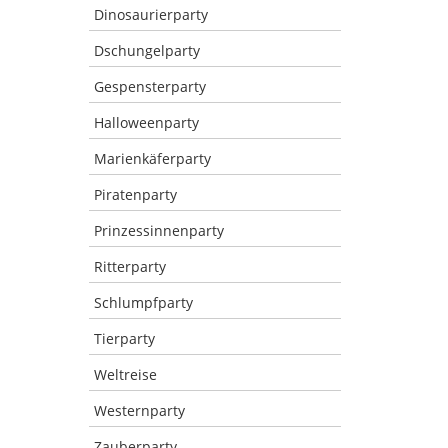
Dinosaurierparty
Dschungelparty
Gespensterparty
Halloweenparty
Marienkäferparty
Piratenparty
Prinzessinnenparty
Ritterparty
Schlumpfparty
Tierparty
Weltreise
Westernparty
Zauberparty