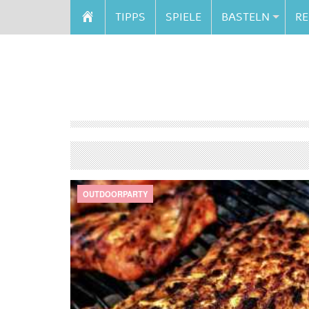
TIPPS
SPIELE
BASTELN
RE
OUTDOORPARTY