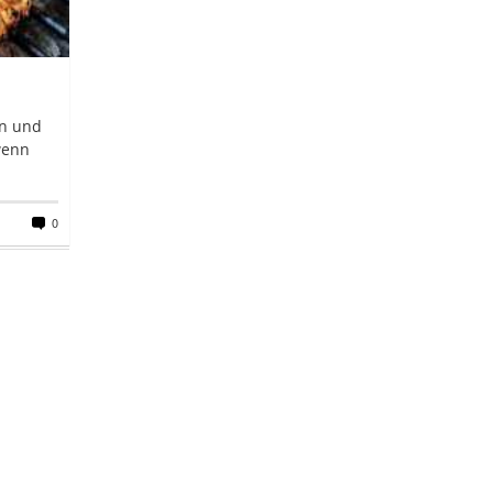
en und
wenn
0