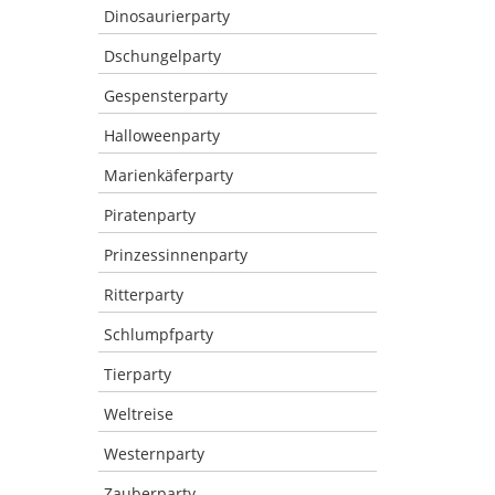
Dinosaurierparty
Dschungelparty
Gespensterparty
Halloweenparty
Marienkäferparty
Piratenparty
Prinzessinnenparty
Ritterparty
Schlumpfparty
Tierparty
Weltreise
Westernparty
Zauberparty