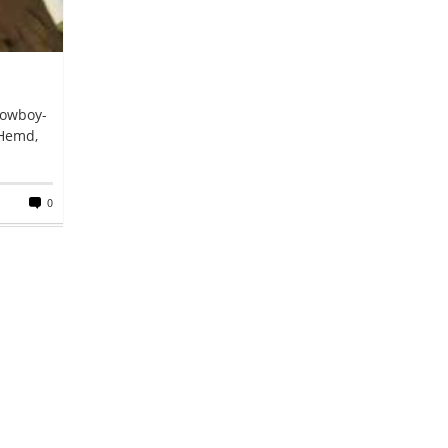
Cowboy-
 Hemd,
0