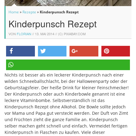
Home
»
Rezepte
»
Kinderpunsch Rezept
Kinderpunsch Rezept
VON
FLORIAN
//
13. MAI 2014
// (C) PIXABAY.COM
teilen
twittern
teilen
pinnen
Nichts ist besser als ein leckerer Kinderpunsch nach einer
teilen
wilden Schneeballschlacht, bei der Halloweenparty oder der
Geburtstagsfeier. Der heiße Drink für kleiner Feinschmecker!
Der Kinderpunsch oder auch Kinderbowle genannt ist eine
leckere Vitaminbombe. Selbstverständlich ist das
Kinderpunsch Rezept ohne Alkohol. Die Bowle sollte jedoch
vor Mama und Papa gut versteckt werden. Der Duft von Zimt
und Früchten zieht die ganze Familie an. Kinderpunsch
selber machen geht schnell und einfach. Vermeidet fertigen
Kinderpunsch in Flaschen zu kaufen. Viele dieser