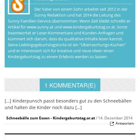
Der Vater von einem Sohn arbeitet seit 2012 in der
Sunny Redaktion und hat 2014 die Leitung des
Sunny Familien-Service übernommen. Wenn Zeit bleibt schreibt er
Artikel für www.sunny.at und www.kindergeburtstag.or.at. Sonst
beantwortet er Leser-Kommentare und Kunden-Anfragen und
kümmert sich darum, dass du qualitative Inhalte lesen kannst.
Seine Lieblingsgeburtstagstorte ist ein "Überraschungs-Kuchen"
und er interessiert sich für kreative und neue Ideen einen
Kindergeburtstag zu einem Erlebnis werden zu lassen.
1 KOMMENTAR(E)
[…] Kinderpunsch passt besonders gut zu den Schneebällen
und halten die Kinder noch dazu […]
Schneebälle zum Essen - Kindergeburtstag.or.at
/
14. Dezember 2014
Antworten