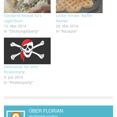
Stockbrot Rezept fürs
Lecker Kinder Waffel
Lagerfeuer
Rezept
15. Mai 2014
20. Mai 2014
In "Dschungelparty"
In "Rezepte"
Dekoration für eine
Piratentorte
9. Juli 2014
In "Piratenparty"
ÜBER FLORIAN
Alle Beiträge ansehen