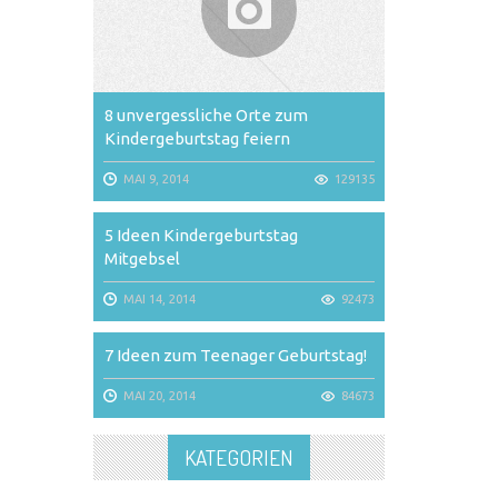
8 unvergessliche Orte zum
Kindergeburtstag feiern
MAI 9, 2014
129135
5 Ideen Kindergeburtstag
Mitgebsel
MAI 14, 2014
92473
7 Ideen zum Teenager Geburtstag!
MAI 20, 2014
84673
KATEGORIEN