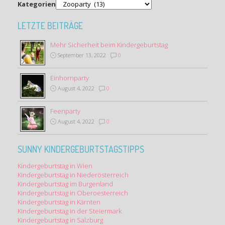
Kategorien
LETZTE BEITRÄGE
Mehr Sicherheit beim Kindergeburtstag
September 13, 2022
0
Einhornparty
August 4, 2022
0
Feenparty
August 4, 2022
0
SUNNY KINDERGEBURTSTAGSTIPPS
Kindergeburtstag in Wien
Kindergeburtstag in Niederösterreich
Kindergeburtstag im Burgenland
Kindergeburtstag in Oberoesterreich
Kindergeburtstag in Kärnten
Kindergeburtstag in der Steiermark
Kindergeburtstag in Salzburg