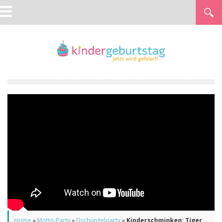
Home
»
Motto-Party
»
Dschungelparty
»
Kinderschminken: Tiger