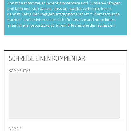
Sonst beantwortet er Leser-Kommentare und Kunden-Anfragen
und kümmert sich darum, dass du qualitative Inhalte lesen
kannst. Seine Lieblingsgeburtstagstorte ist ein "Überraschungs-
Kuchen" und er interessiert sich für kreative und neue Ideen
einen Kindergeburtstag zu einem Erlebnis werden zu lassen.
SCHREIBE EINEN KOMMENTAR
KOMMENTAR
NAME
*