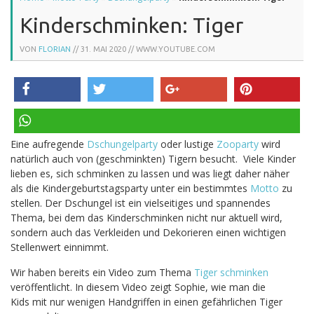
Kinderschminken: Tiger
VON
FLORIAN
//
31. MAI 2020
// WWW.YOUTUBE.COM
teilen
twittern
teilen
pinnen
Eine aufregende
Dschungelparty
oder lustige
Zooparty
wird
teilen
natürlich auch von (geschminkten) Tigern besucht. Viele Kinder
lieben es, sich schminken zu lassen und was liegt daher näher
als die Kindergeburtstagsparty unter ein bestimmtes
Motto
zu
stellen. Der Dschungel ist ein vielseitiges und spannendes
Thema, bei dem das Kinderschminken nicht nur aktuell wird,
sondern auch das Verkleiden und Dekorieren einen wichtigen
Stellenwert einnimmt.
Wir haben bereits ein Video zum Thema
Tiger schminken
veröffentlicht. In diesem Video zeigt Sophie, wie man die
Kids mit nur wenigen Handgriffen in einen gefährlichen Tiger