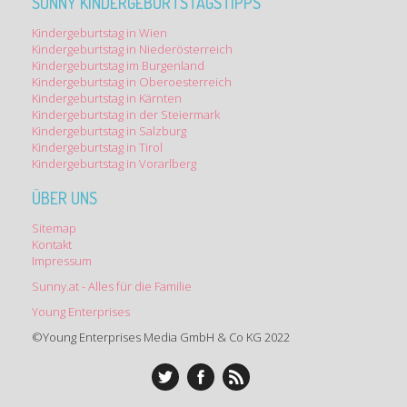
SUNNY KINDERGEBURTSTAGSTIPPS
Kindergeburtstag in Wien
Kindergeburtstag in Niederösterreich
Kindergeburtstag im Burgenland
Kindergeburtstag in Oberoesterreich
Kindergeburtstag in Kärnten
Kindergeburtstag in der Steiermark
Kindergeburtstag in Salzburg
Kindergeburtstag in Tirol
Kindergeburtstag in Vorarlberg
ÜBER UNS
Sitemap
Kontakt
Impressum
Sunny.at - Alles für die Familie
Young Enterprises
©Young Enterprises Media GmbH & Co KG 2022