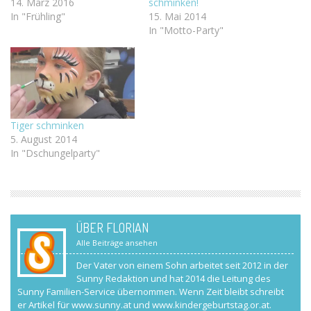
14. März 2016
schminken!
In "Frühling"
15. Mai 2014
In "Motto-Party"
Tiger schminken
5. August 2014
In "Dschungelparty"
ÜBER FLORIAN
Alle Beiträge ansehen
Der Vater von einem Sohn arbeitet seit 2012 in der
Sunny Redaktion und hat 2014 die Leitung des
Sunny Familien-Service übernommen. Wenn Zeit bleibt schreibt
er Artikel für www.sunny.at und www.kindergeburtstag.or.at.