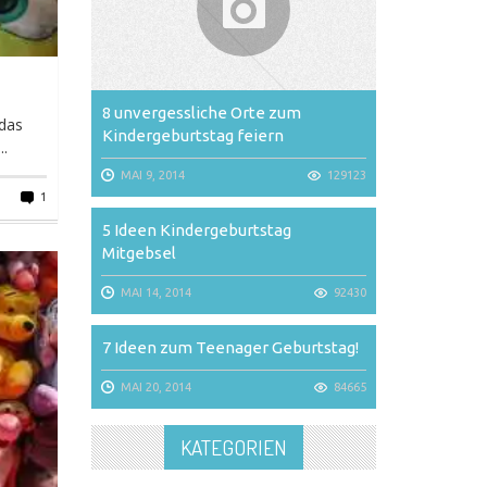
8 unvergessliche Orte zum
 das
Kindergeburtstag feiern
..
MAI 9, 2014
129123
1
5 Ideen Kindergeburtstag
Mitgebsel
MAI 14, 2014
92430
7 Ideen zum Teenager Geburtstag!
MAI 20, 2014
84665
KATEGORIEN