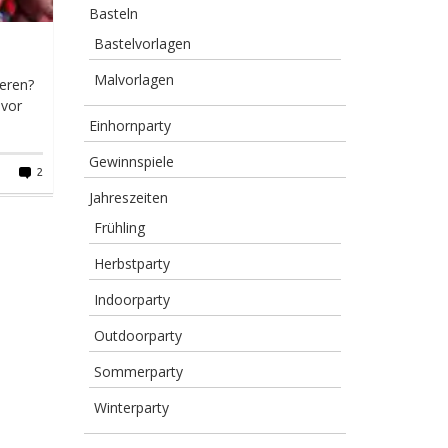
Basteln
Bastelvorlagen
Malvorlagen
ieren?
 vor
Einhornparty
Gewinnspiele
2
Jahreszeiten
Frühling
Herbstparty
Indoorparty
Outdoorparty
Sommerparty
Winterparty