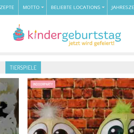
ZEPTE
MOTTO
BELIEBTE LOCATIONS
JAHRESZE
TIERSPIELE
INDOORPARTY