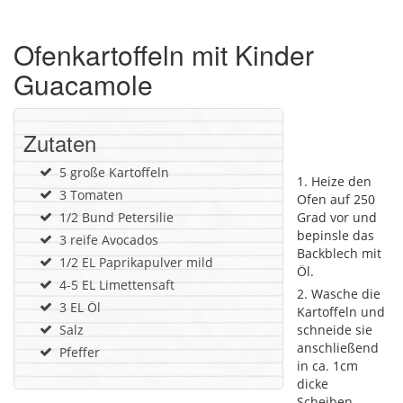
Ofenkartoffeln mit Kinder
Guacamole
Zutaten
5 große Kartoffeln
Heize den
3 Tomaten
Ofen auf 250
1/2 Bund Petersilie
Grad vor und
bepinsle das
3 reife Avocados
Backblech mit
1/2 EL Paprikapulver mild
Öl.
4-5 EL Limettensaft
Wasche die
3 EL Öl
Kartoffeln und
Salz
schneide sie
anschließend
Pfeffer
in ca. 1cm
dicke
Scheiben.