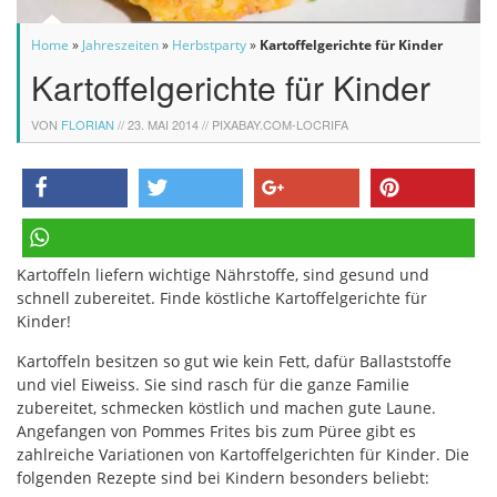
Home
»
Jahreszeiten
»
Herbstparty
»
Kartoffelgerichte für Kinder
Kartoffelgerichte für Kinder
VON
FLORIAN
//
23. MAI 2014
// PIXABAY.COM-LOCRIFA
teilen
twittern
teilen
pinnen
Kartoffeln liefern wichtige Nährstoffe, sind gesund und
teilen
schnell zubereitet. Finde köstliche Kartoffelgerichte für
Kinder!
Kartoffeln besitzen so gut wie kein Fett, dafür Ballaststoffe
und viel Eiweiss. Sie sind rasch für die ganze Familie
zubereitet, schmecken köstlich und machen gute Laune.
Angefangen von Pommes Frites bis zum Püree gibt es
zahlreiche Variationen von Kartoffelgerichten für Kinder. Die
folgenden Rezepte sind bei Kindern besonders beliebt: