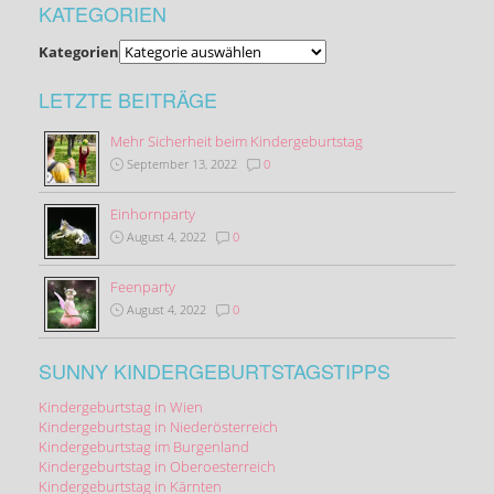
KATEGORIEN
Kategorien
LETZTE BEITRÄGE
Mehr Sicherheit beim Kindergeburtstag
September 13, 2022
0
Einhornparty
August 4, 2022
0
Feenparty
August 4, 2022
0
SUNNY KINDERGEBURTSTAGSTIPPS
Kindergeburtstag in Wien
Kindergeburtstag in Niederösterreich
Kindergeburtstag im Burgenland
Kindergeburtstag in Oberoesterreich
Kindergeburtstag in Kärnten