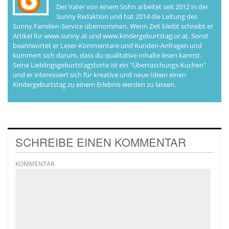
Der Vater von einem Sohn arbeitet seit 2012 in der
Sunny Redaktion und hat 2014 die Leitung des
Sunny Familien-Service übernommen. Wenn Zeit bleibt schreibt er
Artikel für www.sunny.at und www.kindergeburtstag.or.at. Sonst
beantwortet er Leser-Kommentare und Kunden-Anfragen und
kümmert sich darum, dass du qualitative Inhalte lesen kannst.
Seine Lieblingsgeburtstagstorte ist ein "Überraschungs-Kuchen"
und er interessiert sich für kreative und neue Ideen einen
Kindergeburtstag zu einem Erlebnis werden zu lassen.
SCHREIBE EINEN KOMMENTAR
KOMMENTAR