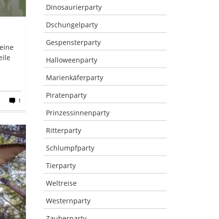
Dinosaurierparty
Dschungelparty
Gespensterparty
 eine
ile
Halloweenparty
Marienkäferparty
Piratenparty
1
Prinzessinnenparty
Ritterparty
Schlumpfparty
Tierparty
Weltreise
Westernparty
Zauberparty