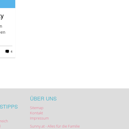
ty
en
een
4
ÜBER UNS
STIPPS
Sitemap
Kontakt
Impressum
reich
d
Sunny.at - Alles für die Familie