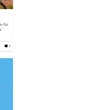
on für
r
2