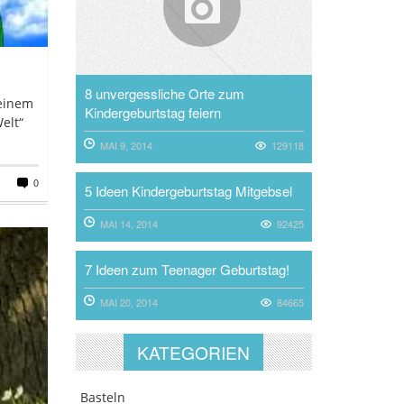
8 unvergessliche Orte zum
 einem
Kindergeburtstag feiern
elt“
MAI 9, 2014
129118
0
5 Ideen Kindergeburtstag Mitgebsel
MAI 14, 2014
92425
7 Ideen zum Teenager Geburtstag!
MAI 20, 2014
84665
KATEGORIEN
Basteln