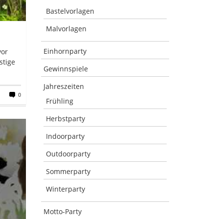
Bastelvorlagen
Malvorlagen
Einhornparty
vor
stige
Gewinnspiele
Jahreszeiten
0
Frühling
Herbstparty
Indoorparty
Outdoorparty
Sommerparty
Winterparty
Motto-Party