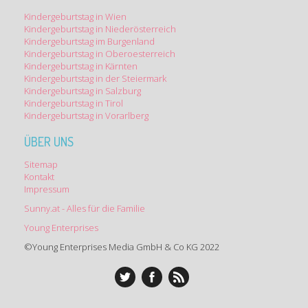
Kindergeburtstag in Wien
Kindergeburtstag in Niederösterreich
Kindergeburtstag im Burgenland
Kindergeburtstag in Oberoesterreich
Kindergeburtstag in Kärnten
Kindergeburtstag in der Steiermark
Kindergeburtstag in Salzburg
Kindergeburtstag in Tirol
Kindergeburtstag in Vorarlberg
ÜBER UNS
Sitemap
Kontakt
Impressum
Sunny.at - Alles für die Familie
Young Enterprises
©Young Enterprises Media GmbH & Co KG 2022