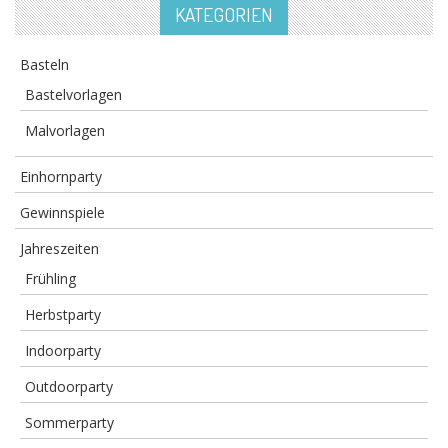
KATEGORIEN
Basteln
Bastelvorlagen
Malvorlagen
Einhornparty
Gewinnspiele
Jahreszeiten
Frühling
Herbstparty
Indoorparty
Outdoorparty
Sommerparty