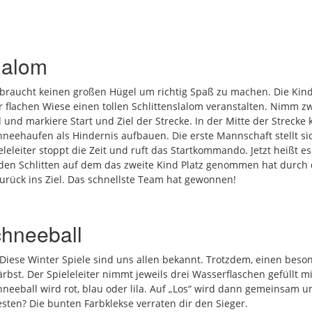
lalom
 braucht keinen großen Hügel um richtig Spaß zu machen. Die Kin
 flachen Wiese einen tollen Schlittenslalom veranstalten. Nimm z
und markiere Start und Ziel der Strecke. In der Mitte der Strecke 
neehaufen als Hindernis aufbauen. Die erste Mannschaft stellt s
ieleleiter stoppt die Zeit und ruft das Startkommando. Jetzt heißt es
t den Schlitten auf dem das zweite Kind Platz genommen hat durch 
urück ins Ziel. Das schnellste Team hat gewonnen!
hneeball
 Diese Winter Spiele sind uns allen bekannt. Trotzdem, einen bes
ärbst. Der Spieleleiter nimmt jeweils drei Wasserflaschen gefüllt mi
neeball wird rot, blau oder lila. Auf „Los“ wird dann gemeinsam u
sten? Die bunten Farbklekse verraten dir den Sieger.