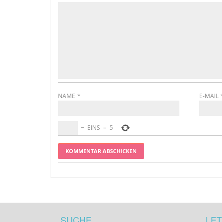
NAME
*
E-MAIL
−
EINS
=
5
SUCHE
LET