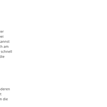
der
wei
kannst
ich am
 schnell
die
onderen
t
m die