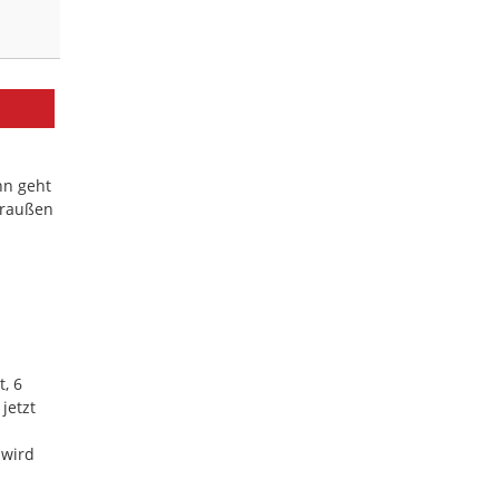
nn geht
 draußen
, 6
jetzt
 wird