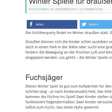
Winter Spiele für drauße
VON
FLORIAN
//
20. DEZEMBER 2013
// (C) PIXABAY.COM
teilen
twittern
Die Schlittenparty findet im Winter draußen statt. D
Draußen können sich die Kinder schön austoben un
doch in einen Park in der Nähe oder sucht eine gro
fordern die Bewegung an der frischen Luft und k
eingeplant werden. Los geht’s – die Winter Spiele si
Fuchsjäger
Dieses Winter Spiel ist gut zum Aufwärmen für den 
Schritte lang – je nach Kinderanzahl) Feld. Das Fel
kommen die Füchse ins Spiel! Zwei Kinder stellen
funktioniert folgendermaßen: Zwei Kinder versuche
selbst zum Fuchs. Das letzte Huhn gewinnt!