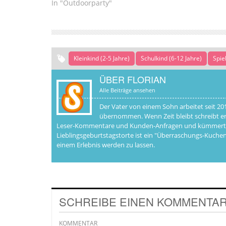
In "Outdoorparty"
Kleinkind (2-5 Jahre)
Schulkind (6-12 Jahre)
Spie
ÜBER FLORIAN
Alle Beiträge ansehen
Der Vater von einem Sohn arbeitet seit 20
übernommen. Wenn Zeit bleibt schreibt er
Leser-Kommentare und Kunden-Anfragen und kümmert sich
Lieblingsgeburtstagstorte ist ein "Überraschungs-Kuchen"
einem Erlebnis werden zu lassen.
SCHREIBE EINEN KOMMENTA
KOMMENTAR