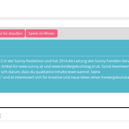
le für draußen
Spiele im Winter
12 in der Sunny Redaktion und hat 2014 die Leitung des Sunny Familien-Serv
 Artikel für www.sunny.at und www.kindergeburtstag.or.at. Sonst beantwor
 darum, dass du qualitative Inhalte lesen kannst. Seine
 und er interessiert sich für kreative und neue Ideen einen Kindergeburtst
R