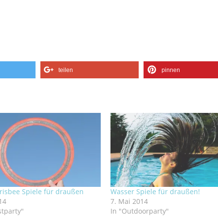
teilen
pinnen
Frisbee Spiele für draußen
Wasser Spiele für draußen!
014
7. Mai 2014
stparty"
In "Outdoorparty"