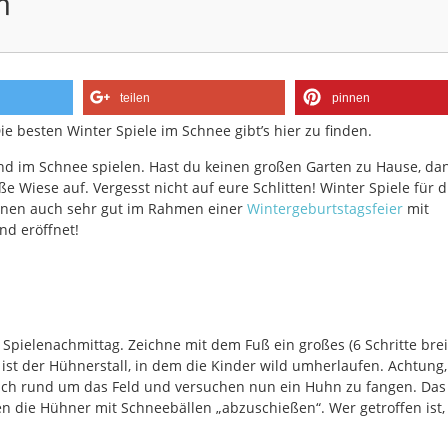
n
teilen
pinnen
ie besten Winter Spiele im Schnee gibt’s hier zu finden.
d im Schnee spielen. Hast du keinen großen Garten zu Hause, da
ße Wiese auf. Vergesst nicht auf eure Schlitten! Winter Spiele für
önnen auch sehr gut im Rahmen einer
Wintergeburtstagsfeier
mit
nd eröffnet!
Spielenachmittag. Zeichne mit dem Fuß ein großes (6 Schritte breit
d ist der Hühnerstall, in dem die Kinder wild umherlaufen. Achtung, 
 sich rund um das Feld und versuchen nun ein Huhn zu fangen. Das
n die Hühner mit Schneebällen „abzuschießen“. Wer getroffen ist,