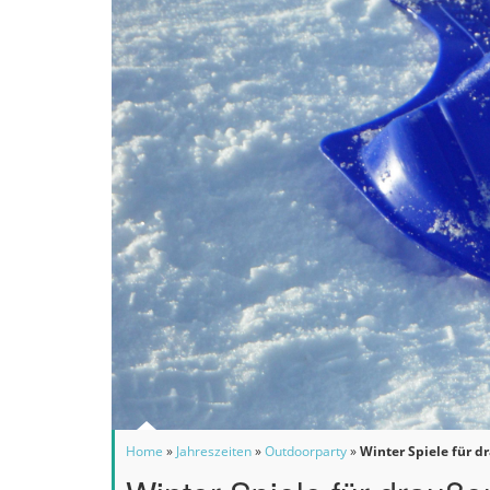
Home
»
Jahreszeiten
»
Outdoorparty
»
Winter Spiele für 