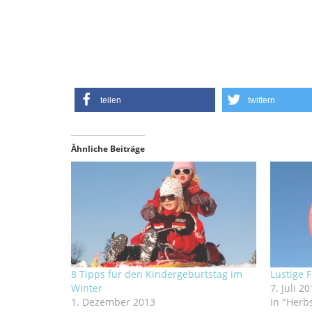
teilen
twittern
Ähnliche Beiträge
8 Tipps für den Kindergeburtstag im
Lustige 
Winter
7. Juli 2
1. Dezember 2013
In "Herb