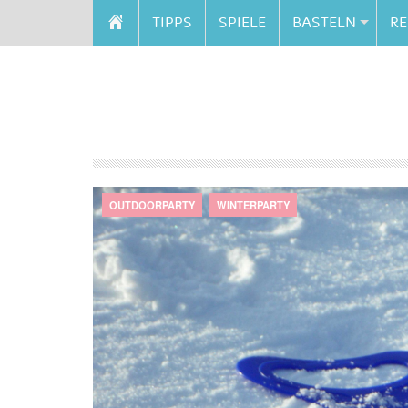
TIPPS
SPIELE
BASTELN
RE
OUTDOORPARTY
WINTERPARTY