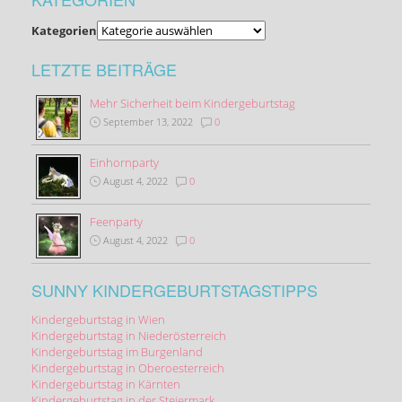
Kategorien
LETZTE BEITRÄGE
Mehr Sicherheit beim Kindergeburtstag
September 13, 2022
0
Einhornparty
August 4, 2022
0
Feenparty
August 4, 2022
0
SUNNY KINDERGEBURTSTAGSTIPPS
Kindergeburtstag in Wien
Kindergeburtstag in Niederösterreich
Kindergeburtstag im Burgenland
Kindergeburtstag in Oberoesterreich
Kindergeburtstag in Kärnten
Kindergeburtstag in der Steiermark