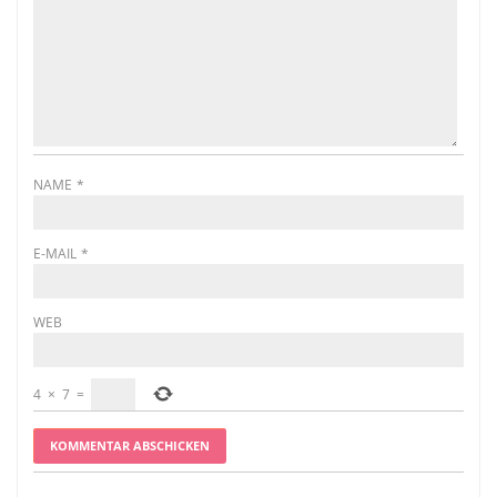
NAME
*
E-MAIL
*
WEB
4
×
7
=