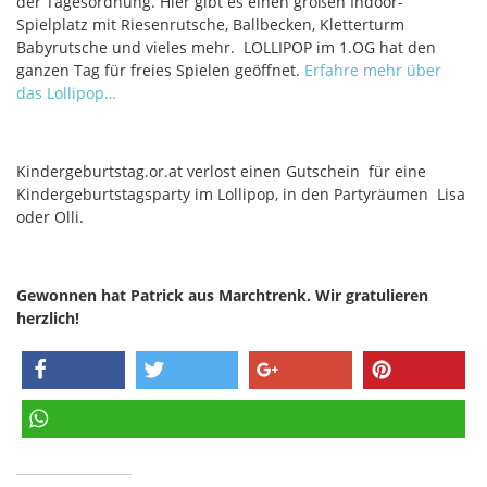
der Tagesordnung. Hier gibt es einen großen Indoor-
Spielplatz mit Riesenrutsche, Ballbecken, Kletterturm
Babyrutsche und vieles mehr. LOLLIPOP im 1.OG hat den
ganzen Tag für freies Spielen geöffnet.
Erfahre mehr über
das Lollipop…
Kindergeburtstag.or.at verlost einen Gutschein für eine
Kindergeburtstagsparty im Lollipop, in den Partyräumen Lisa
oder Olli.
Gewonnen hat Patrick aus Marchtrenk. Wir gratulieren
herzlich!
teilen
twittern
teilen
pinnen
teilen