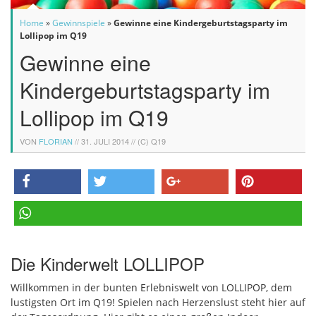
Home
»
Gewinnspiele
»
Gewinne eine Kindergeburtstagsparty im
Lollipop im Q19
Gewinne eine
Kindergeburtstagsparty im
Lollipop im Q19
VON
FLORIAN
//
31. JULI 2014
// (C) Q19
teilen
twittern
teilen
pinnen
teilen
Die Kinderwelt LOLLIPOP
Willkommen in der bunten Erlebniswelt von LOLLIPOP, dem
lustigsten Ort im Q19! Spielen nach Herzenslust steht hier auf