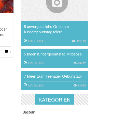
8 unvergessliche Orte zum
oder
Kindergeburtstag feiern
und
MAI 9, 2014
129119
1
5 Ideen Kindergeburtstag Mitgebsel
MAI 14, 2014
92427
7 Ideen zum Teenager Geburtstag!
MAI 20, 2014
84665
KATEGORIEN
Basteln