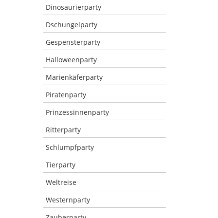
Dinosaurierparty
Dschungelparty
Gespensterparty
Halloweenparty
Marienkäferparty
Piratenparty
Prinzessinnenparty
Ritterparty
Schlumpfparty
Tierparty
Weltreise
Westernparty
Zauberparty