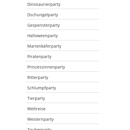
Dinosaurierparty
Dschungelparty
Gespensterparty
Halloweenparty
Marienkäferparty
Piratenparty
Prinzessinnenparty
Ritterparty
Schlumpfparty
Tierparty
Weltreise
Westernparty
Zauberparty