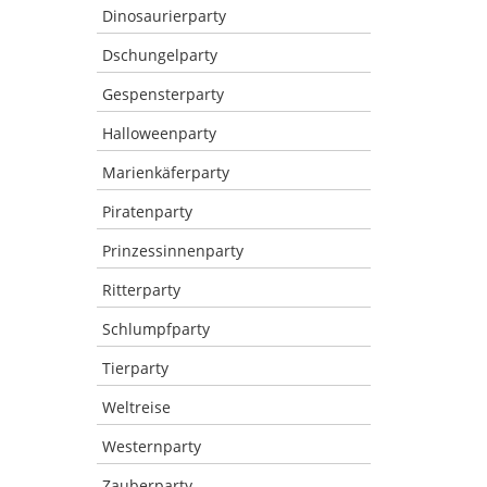
Dinosaurierparty
Dschungelparty
Gespensterparty
Halloweenparty
Marienkäferparty
Piratenparty
Prinzessinnenparty
Ritterparty
Schlumpfparty
Tierparty
Weltreise
Westernparty
Zauberparty