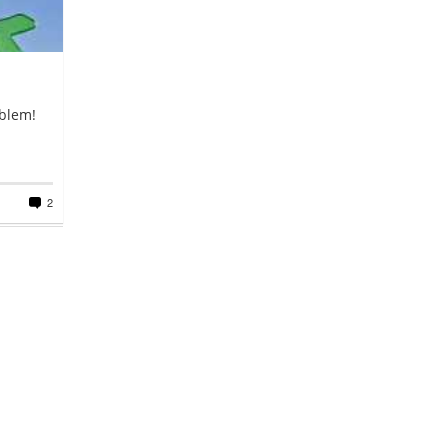
oblem!
2