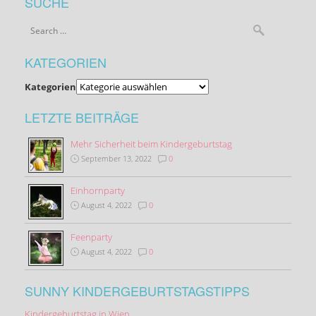
SUCHE
KATEGORIEN
Kategorien
LETZTE BEITRÄGE
Mehr Sicherheit beim Kindergeburtstag
September 13, 2022
0
Einhornparty
August 4, 2022
0
Feenparty
August 4, 2022
0
SUNNY KINDERGEBURTSTAGSTIPPS
Kindergeburtstag in Wien