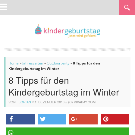
Home
»
Jahreszeiten
»
Outdoorparty
»
8 Tipps für den
Kindergeburtstag im Winter
8 Tipps für den
Kindergeburtstag im Winter
VON
FLORIAN
//
1. DEZEMBER 2013
// (C) PIXABAY.COM
teilen
twittern
teilen
pinnen