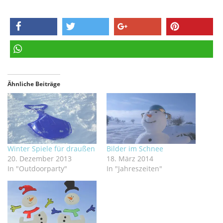
teilen
twittern
teilen
pinnen
teilen
Ähnliche Beiträge
Winter Spiele für draußen
Bilder im Schnee
20. Dezember 2013
18. März 2014
In "Outdoorparty"
In "Jahreszeiten"