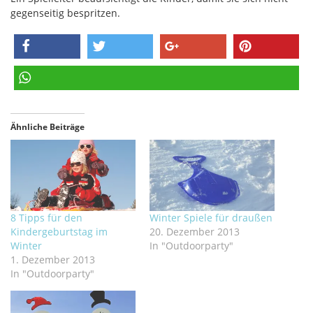
gegenseitig bespritzen.
teilen
twittern
teilen
pinnen
teilen
Ähnliche Beiträge
8 Tipps für den
Winter Spiele für draußen
Kindergeburtstag im
20. Dezember 2013
Winter
In "Outdoorparty"
1. Dezember 2013
In "Outdoorparty"