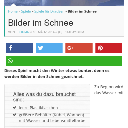
Home
»
Spiele
»
Spiele für Draußen
»
Bilder im Schnee
Bilder im Schnee
VON
FLORIAN
//
18. MÄRZ 2014
// (C) PIXABAY.COM
teilen
twittern
teilen
pinnen
Dieses Spiel macht den Winter etwas bunter, denn es
teilen
werden Bilder in den Schnee gezeichnet.
Zu Beginn wird
Alles was du dazu brauchst
das Wasser mit
sind:
leere Plastikflaschen
größere Behälter (Kübel, Wannen)
mit Wasser und Lebensmittelfarbe.