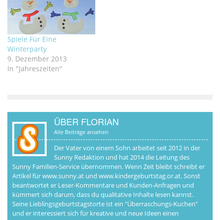
Spiele Für Eine
Winterparty
9. Dezember 2013
In "Jahreszeiten"
ÜBER FLORIAN
Alle Beiträge ansehen
Der Vater von einem Sohn arbeitet seit 2012 in der
Sunny Redaktion und hat 2014 die Leitung des
Sunny Familien-Service übernommen. Wenn Zeit bleibt schreibt er
Artikel für www.sunny.at und www.kindergeburtstag.or.at. Sonst
beantwortet er Leser-Kommentare und Kunden-Anfragen und
kümmert sich darum, dass du qualitative Inhalte lesen kannst.
Seine Lieblingsgeburtstagstorte ist ein "Überraschungs-Kuchen"
und er interessiert sich für kreative und neue Ideen einen