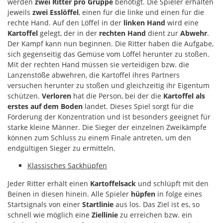
werden
zwei Ritter pro Gruppe
benötigt. Die Spieler erhalten
jeweils
zwei Esslöffel
, einen für die linke und einen für die
rechte Hand. Auf den Löffel in der
linken Hand
wird eine
Kartoffel
gelegt, der in der
rechten Hand
dient zur
Abwehr
.
Der Kampf kann nun beginnen. Die Ritter haben die Aufgabe,
sich gegenseitig das Gemüse vom Löffel herunter zu stoßen.
Mit der rechten Hand müssen sie verteidigen bzw. die
Lanzenstöße abwehren, die Kartoffel ihres Partners
versuchen herunter zu stoßen und gleichzeitig ihr Eigentum
schützen.
Verloren
hat die Person, bei der die
Kartoffel als
erstes auf dem Boden
landet. Dieses Spiel sorgt für die
Förderung der Konzentration und ist besonders geeignet für
starke kleine Männer. Die Sieger der einzelnen Zweikämpfe
können zum Schluss zu einem Finale antreten, um den
endgültigen Sieger zu ermitteln.
Klassisches Sackhüpfen
Jeder Ritter erhält einen
Kartoffelsack
und schlüpft mit den
Beinen in diesen hinein. Alle Spieler
hüpfen
in folge eines
Startsignals von einer
Startlinie
aus los. Das Ziel ist es, so
schnell wie möglich eine
Ziellinie
zu erreichen bzw. ein