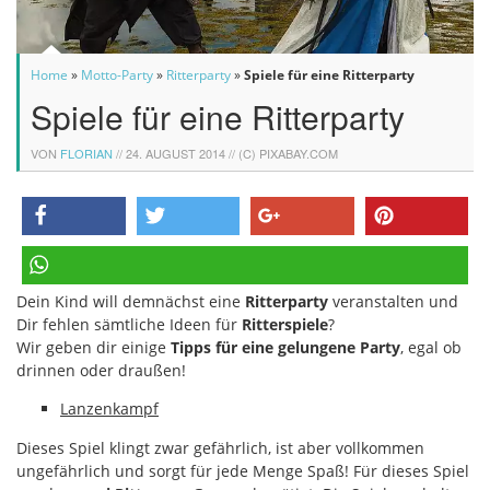
Home
»
Motto-Party
»
Ritterparty
»
Spiele für eine Ritterparty
Spiele für eine Ritterparty
VON
FLORIAN
//
24. AUGUST 2014
// (C) PIXABAY.COM
teilen
twittern
teilen
pinnen
Dein Kind will demnächst eine
Ritterparty
veranstalten und
teilen
Dir fehlen sämtliche Ideen für
Ritterspiele
?
Wir geben dir einige
Tipps für eine gelungene Party
, egal ob
drinnen oder draußen!
Lanzenkampf
Dieses Spiel klingt zwar gefährlich, ist aber vollkommen
ungefährlich und sorgt für jede Menge Spaß! Für dieses Spiel