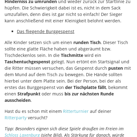
Hinderniss zu umrunden
und wieder zurück zur Startlinie zu
hüpfen. Die Schwierigkeit dabei ist es, nicht in dem Sack
umzufallen, denn dies ist gar nicht so einfach! Der Sieger
kann anschließend mit einer Kleinigkeit belohnt werden.
Das fliegende Burggespenst
Alle Kinder setzen sich um einen
runden Tisch
. Dieser Tisch
sollte eine glatte Fläche haben und abgeräumt bzw.
Tischdeckenlos sein. In die
Tischmitte
wird ein
Taschentuchgespenst
gelegt. Nun ertönt ein Startsignal und
die Ritter müssen versuchen, das Gespenst durch
pusten
mit
dem Mund auf dem Tisch zu bewegen. Die Hände sollten
hierbei unter dem Platte sein. Bei der Person, bei der als
erstes das Burggespenst von
der Tischplatte fällt
, bekommt
einen
Strafpunkt
oder muss
bis zur nächsten Runde
ausscheiden
.
Hast du es schon mit einem
Ritterturnier
auf deiner
Ritterparty
versucht?
Tipp:
Besonders eignen sich diese Spiele draußen im Freien im
Schloss Laxenburg
(siehe Bild). A
ls Stärkung für danach, würde