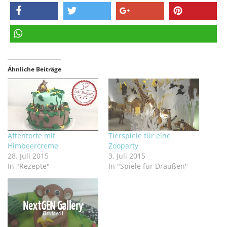
teilen
twittern
teilen
pinnen
teilen
Ähnliche Beiträge
Affentorte mit
Tierspiele für eine
Himbeercreme
Zooparty
28. Juli 2015
3. Juli 2015
In "Rezepte"
In "Spiele für Draußen"