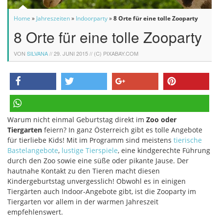
Home
»
Jahreszeiten
»
Indoorparty
»
8 Orte für eine tolle Zooparty
8 Orte für eine tolle Zooparty
VON
SILVANA
//
29. JUNI 2015
// (C) PIXABAY.COM
teilen
twittern
teilen
pinnen
Warum nicht einmal Geburtstag direkt im
Zoo oder
teilen
Tiergarten
feiern? In ganz Österreich gibt es tolle Angebote
für tierliebe Kids! Mit im Programm sind meistens
tierische
Bastelangebote
,
lustige Tierspiele
, eine kindgerechte Führung
durch den Zoo sowie eine süße oder pikante Jause. Der
hautnahe Kontakt zu den Tieren macht diesen
Kindergeburtstag unvergesslich! Obwohl es in einigen
Tiergärten auch Indoor-Angebote gibt, ist die Zooparty im
Tiergarten vor allem in der warmen Jahreszeit
empfehlenswert.