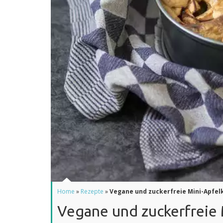
Home
»
Rezepte
»
Vegane und zuckerfreie Mini-Apfe
Vegane und zuckerfreie