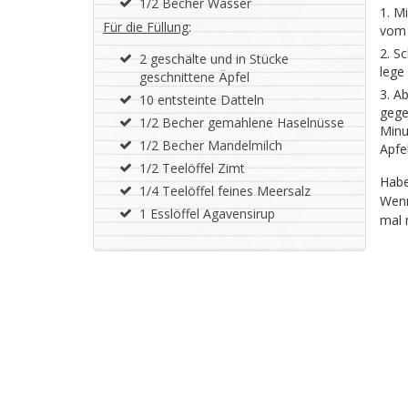
1/2 Becher Wasser
Mi
Für die Füllung
:
vom 
Sc
2 geschälte und in Stücke
lege
geschnittene Äpfel
Ab
10 entsteinte Datteln
gege
1/2 Becher gemahlene Haselnüsse
Minu
1/2 Becher Mandelmilch
Apfe
1/2 Teelöffel Zimt
Habe
1/4 Teelöffel feines Meersalz
Wenn
1 Esslöffel Agavensirup
mal 