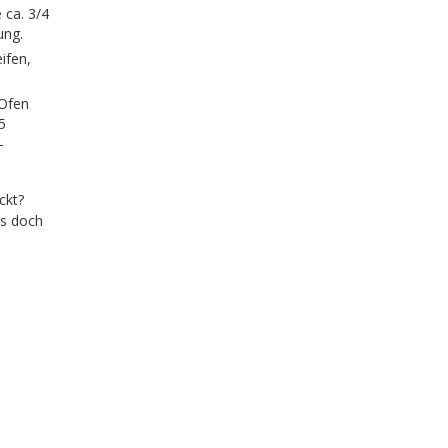
 ca. 3/4
ung.
ifen,
 Ofen
5
-
kt?
es doch