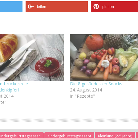
teilen
pinnen
nd zuckerfreie
Die 8 gesündesten Snacks
enkipferl
24. August 2014
st 2014
In "Rezepte"
pte"
Kindergeburtstagsessen
Kindergeburtstagsrezept
Kleinkind (2-5 Jahre)