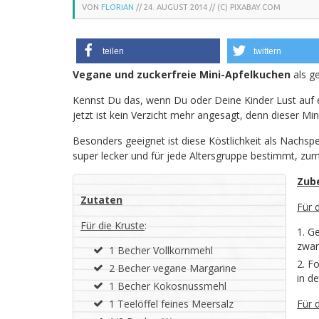
VON
FLORIAN
//
24. AUGUST 2014
// (C) PIXABAY.COM
teilen
twittern
Vegane und zuckerfreie Mini-Apfelkuchen
als g
Kennst Du das, wenn Du oder Deine Kinder Lust auf 
jetzt ist kein Verzicht mehr angesagt, denn dieser Mi
Besonders geeignet ist diese Köstlichkeit als Nachs
super lecker und für jede Altersgruppe bestimmt, zum
Zub
Zutaten
Für 
Für die Kruste
:
Ge
zwar
1 Becher Vollkornmehl
Fo
2 Becher vegane Margarine
in d
1 Becher Kokosnussmehl
1 Teelöffel feines Meersalz
Für 