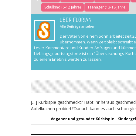
Schulkind (6-12 Jahre)
Teenager (13-18 Jahre)
ÜBER FLORIAN
Alle Beiträge ansehen
Der Vater von einem Sohn arbeitet seit 2
übernommen. Wenn Zeit bleibt schreibt e
Leser-Kommentare und Kunden-Anfragen und kümmert si
Lieblingsgeburtstagstorte ist ein "Überraschungs-Kuche
zu einem Erlebnis werden zu lassen.
[…] Kürbispie geschmeckt? Habt ihr heraus geschmec
Apfelkuchen probiert?Danach kann es auch schon glei
Veganer und gesunder Kürbispie - Kinderge