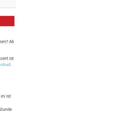
eben? Ab
sert ist
enbad
.
es ist
 Stunde