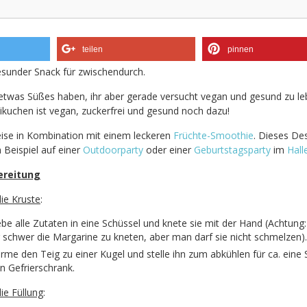
teilen
pinnen
esunder Snack für zwischendurch.
etwas Süßes haben, ihr aber gerade versucht vegan und gesund zu l
nikuchen ist vegan, zuckerfrei und gesund noch dazu!
peise in Kombination mit einem leckeren
Früchte-Smoothie
. Dieses Des
 Beispiel auf einer
Outdoorparty
oder einer
Geburtstagsparty
im
Hall
ereitung
die Kruste
:
be alle Zutaten in eine Schüssel und knete sie mit der Hand (Achtung: 
 schwer die Margarine zu kneten, aber man darf sie nicht schmelzen).
rme den Teig zu einer Kugel und stelle ihn zum abkühlen für ca. eine
en Gefrierschrank.
die
Füllung
: