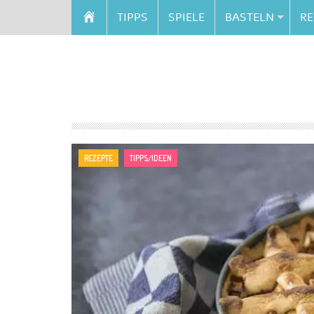
TIPPS
SPIELE
BASTELN
RE
REZEPTE
TIPPS/IDEEN