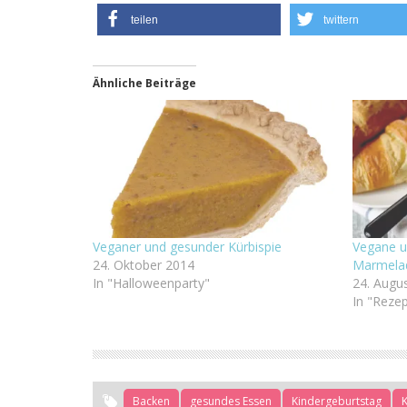
teilen
twittern
Ähnliche Beiträge
Veganer und gesunder Kürbispie
Vegane u
24. Oktober 2014
Marmelad
In "Halloweenparty"
24. Augu
In "Reze
Backen
gesundes Essen
Kindergeburtstag