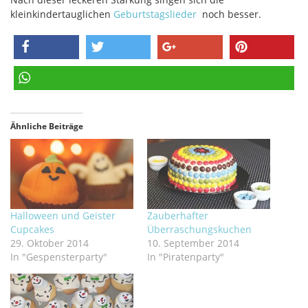
kleinkindertauglichen
Geburtstagslieder
noch besser.
teilen
twittern
teilen
pinnen
teilen
Ähnliche Beiträge
Halloween und Geister
Zauberhafter
Cupcakes
Überraschungskuchen
29. Oktober 2014
10. September 2014
In "Gespensterparty"
In "Piratenparty"