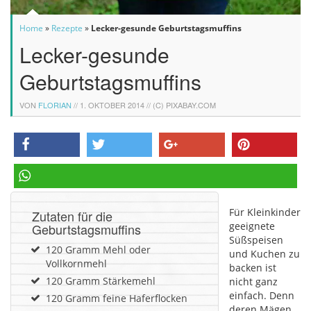
Home
»
Rezepte
»
Lecker-gesunde Geburtstagsmuffins
Lecker-gesunde
Geburtstagsmuffins
VON
FLORIAN
//
1. OKTOBER 2014
// (C) PIXABAY.COM
teilen
twittern
teilen
pinnen
teilen
Für Kleinkinder
Zutaten für die
geeignete
Geburtstagsmuffins
Süßspeisen
120 Gramm Mehl oder
und Kuchen zu
Vollkornmehl
backen ist
120 Gramm Stärkemehl
nicht ganz
einfach. Denn
120 Gramm feine Haferflocken
deren Mägen