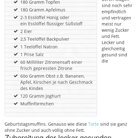
180 Gramm Topfen
sind noch sehr
180 Gramm Apfelmus
empfindlich
2-3 Esslöffel Honig oder
und vertragen
ein Esslöffel flüssiger Süßstoff
meist nur
wenig Zucker
2 Eier
und Fett.
2,5 Teelöffel Backpulver
Lecker und
1 Teelöffel Natron
gleichzeitig
1 Prise Salz
gesund sind
die
60 Milliliter Zitronensaft einer
frisch gepressten Zitrone
60o Gramm Obst z.B. Bananen,
Äpfel, Kirschen je nach Geschmack
des Kindes
120 Gramm Joghurt
Muffinförmchen
Geburtstagsmuffins. Genauso wie diese
Torte
sind sie ganz
ohne Zucker und auch völlig ohne Fett.
Zubereitung der lecker-gesunden