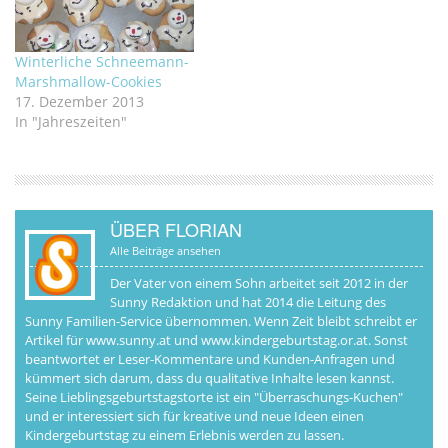
Winterliche Schneemann-
Marshmallow-Cookies
17. Dezember 2013
In "Jahreszeiten"
ÜBER FLORIAN
Alle Beiträge ansehen
Der Vater von einem Sohn arbeitet seit 2012 in der
Sunny Redaktion und hat 2014 die Leitung des
Sunny Familien-Service übernommen. Wenn Zeit bleibt schreibt er
Artikel für www.sunny.at und www.kindergeburtstag.or.at. Sonst
beantwortet er Leser-Kommentare und Kunden-Anfragen und
kümmert sich darum, dass du qualitative Inhalte lesen kannst.
Seine Lieblingsgeburtstagstorte ist ein "Überraschungs-Kuchen"
und er interessiert sich für kreative und neue Ideen einen
Kindergeburtstag zu einem Erlebnis werden zu lassen.