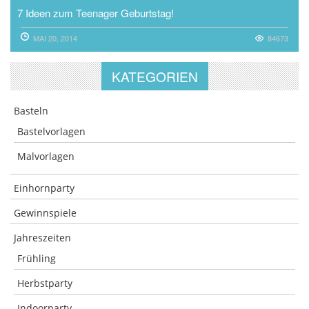
7 Ideen zum Teenager Geburtstag!
MAI 20, 2014
84673
KATEGORIEN
Basteln
Bastelvorlagen
Malvorlagen
Einhornparty
Gewinnspiele
Jahreszeiten
Frühling
Herbstparty
Indoorparty