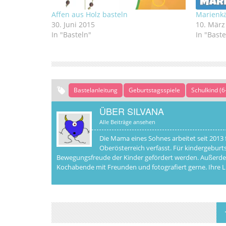
Affen aus Holz basteln
Marienk
30. Juni 2015
10. März
In "Basteln"
In "Baste
Bastelanleitung
Geburtstagsspiele
Schulkind (6
ÜBER SILVANA
Alle Beiträge ansehen
Die Mama eines Sohnes arbeitet seit 2013 f
Oberösterreich verfasst. Für kindergeburtst
Bewegungsfreude der Kinder gefördert werden. Außerdem i
Kochabende mit Freunden und fotografiert gerne. Ihre Li