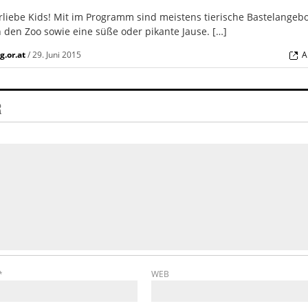
ierliebe Kids! Mit im Programm sind meistens tierische Bastelangebo
h den Zoo sowie eine süße oder pikante Jause. […]
g.or.at
/
29. Juni 2015
A
R
*
WEB