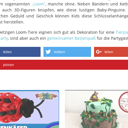
em sogenannten
„Loom“
, manche ohne. Neben Bändern und Kett
auch 3D-Figuren knüpfen, wie diese lustigen Baby-Pinguine.
chen Geduld und Geschick können Kids diese Schlüsselanhänge
st herstellen.
witzigen Loom-Tiere eignen sich gut als Dekoration für eine
Tierpa
arty
, sind aber auch ein
gemeinsamer Bastelspaß
für die Partygäs
teilen
twittern
teilen
pinnen