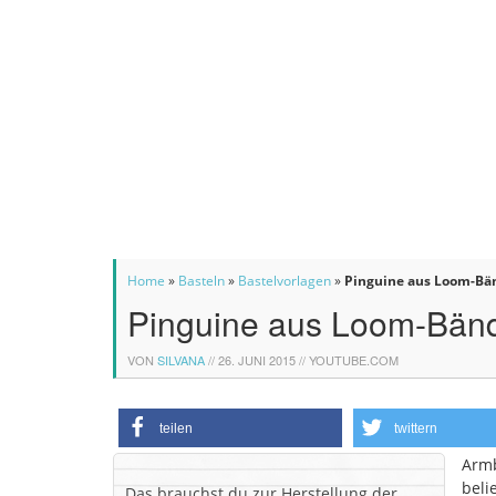
Home
»
Basteln
»
Bastelvorlagen
»
Pinguine aus Loom-Bä
Pinguine aus Loom-Bän
VON
SILVANA
//
26. JUNI 2015
// YOUTUBE.COM
teilen
twittern
Arm
beli
Das brauchst du zur Herstellung der