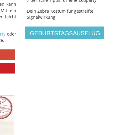
7 tierische Tipps für eine Zooparty
en kann
 Mit ein
Dein Zebra Kostüm für gestreifte
r leicht
Signalwirkung!
GEBURTSTAGSAUSFLUG
rty
oder
te.