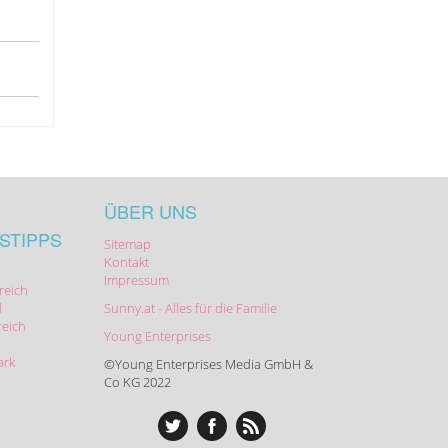
ÜBER UNS
STIPPS
Sitemap
Kontakt
Impressum
reich
d
Sunny.at - Alles für die Familie
reich
Young Enterprises
ark
©Young Enterprises Media GmbH &
Co KG 2022