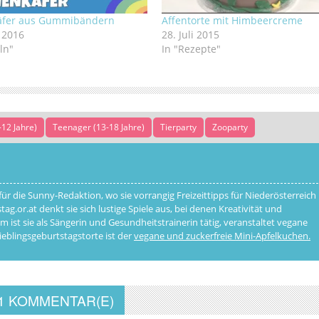
äfer aus Gummibändern
Affentorte mit Himbeercreme
 2016
28. Juli 2015
ln"
In "Rezepte"
-12 Jahre)
Teenager (13-18 Jahre)
Tierparty
Zooparty
ür die Sunny-Redaktion, wo sie vorrangig Freizeittipps für Niederösterreich
ag.or.at denkt sie sich lustige Spiele aus, bei denen Kreativität und
st sie als Sängerin und Gesundheitstrainerin tätig, veranstaltet vegane
eblingsgeburtstagstorte ist der
vegane und zuckerfreie Mini-Apfelkuchen.
1 KOMMENTAR(E)