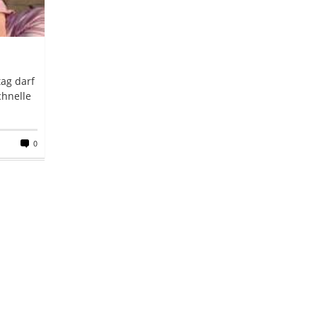
ag darf
chnelle
0