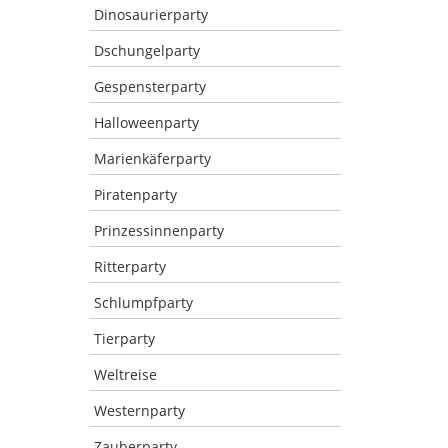
Dinosaurierparty
Dschungelparty
Gespensterparty
Halloweenparty
Marienkäferparty
Piratenparty
Prinzessinnenparty
Ritterparty
Schlumpfparty
Tierparty
Weltreise
Westernparty
Zauberparty