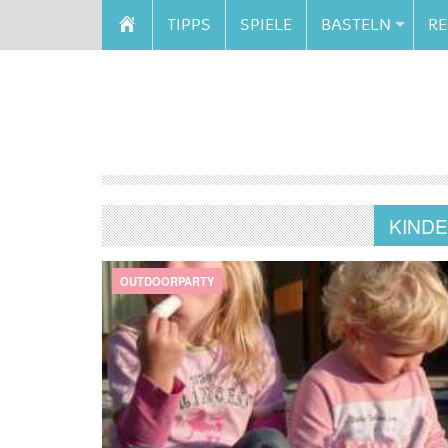
TIPPS
SPIELE
BASTELN
RE
KIND
OUTDOORPARTY