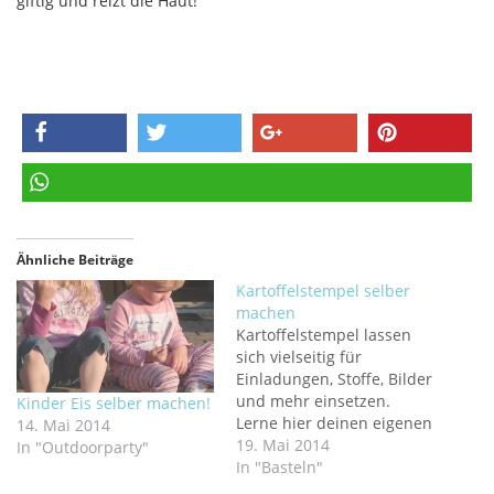
giftig und reizt die Haut!
teilen
twittern
teilen
pinnen
teilen
Ähnliche Beiträge
Kartoffelstempel selber
machen
Kartoffelstempel lassen
sich vielseitig für
Einladungen, Stoffe, Bilder
und mehr einsetzen.
Kinder Eis selber machen!
Lerne hier deinen eigenen
14. Mai 2014
Kartoffelstempel zu
19. Mai 2014
In "Outdoorparty"
basteln! Kinder
In "Basteln"
experimentieren gerne