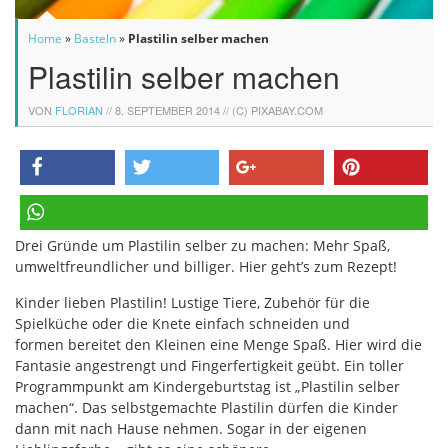
Home
»
Basteln
»
Plastilin selber machen
Plastilin selber machen
VON
FLORIAN
//
8. SEPTEMBER 2014
// (C) PIXABAY.COM
teilen
twittern
teilen
pinnen
Drei Gründe um Plastilin selber zu machen: Mehr Spaß,
teilen
umweltfreundlicher und billiger. Hier geht’s zum Rezept!
Kinder lieben Plastilin! Lustige Tiere, Zubehör für die
Spielküche oder die Knete einfach schneiden und
formen bereitet den Kleinen eine Menge Spaß. Hier wird die
Fantasie angestrengt und Fingerfertigkeit geübt. Ein toller
Programmpunkt am Kindergeburtstag ist „Plastilin selber
machen“. Das selbstgemachte Plastilin dürfen die Kinder
dann mit nach Hause nehmen. Sogar in der eigenen