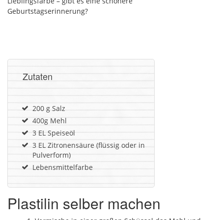
Lieblingsfarbe – gibt es eine schönere
Geburtstagserinnerung?
Zutaten
200 g Salz
400g Mehl
3 EL Speiseöl
3 EL Zitronensäure (flüssig oder in
Pulverform)
Lebensmittelfarbe
Plastilin selber machen