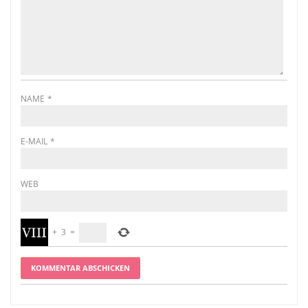
NAME
*
E-MAIL
*
WEB
+
3
=