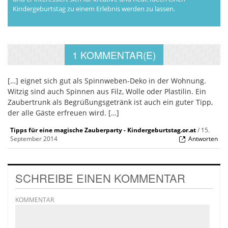
Kindergeburtstag zu einem Erlebnis werden zu lassen.
1 KOMMENTAR(E)
[…] eignet sich gut als Spinnweben-Deko in der Wohnung.
Witzig sind auch Spinnen aus Filz, Wolle oder Plastilin. Ein
Zaubertrunk als Begrüßungsgetränk ist auch ein guter Tipp,
der alle Gäste erfreuen wird. […]
Tipps für eine magische Zauberparty - Kindergeburtstag.or.at
/
15.
September 2014
Antworten
SCHREIBE EINEN KOMMENTAR
KOMMENTAR