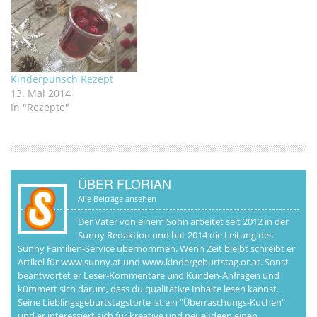
mit Farben, malen und
bedrucken mit
Leidenschaft die
unterschiedlichsten
Sachen. Ein
Kinderpunsch Rezept
Kartoffelstempel kommt
13. Mai 2014
daher wie gerufen! Die
In "Rezepte"
Kinder dürfen den
Stempel ihre eigene
individuelle Note geben.
Soll es ein…
ÜBER FLORIAN
Alle Beiträge ansehen
Der Vater von einem Sohn arbeitet seit 2012 in der
Sunny Redaktion und hat 2014 die Leitung des
Sunny Familien-Service übernommen. Wenn Zeit bleibt schreibt er
Artikel für www.sunny.at und www.kindergeburtstag.or.at. Sonst
beantwortet er Leser-Kommentare und Kunden-Anfragen und
kümmert sich darum, dass du qualitative Inhalte lesen kannst.
Seine Lieblingsgeburtstagstorte ist ein "Überraschungs-Kuchen"
und er interessiert sich für kreative und neue Ideen einen