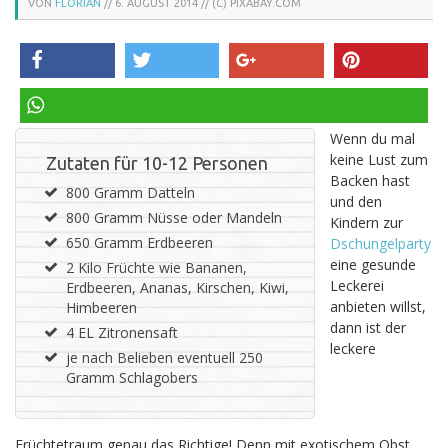
VON
FLORIAN
//
6. AUGUST 2014
// (C) PIXABAY.COM
teilen
twittern
teilen
pinnen
Wenn du mal
teilen
keine Lust zum
Zutaten für 10-12 Personen
Backen hast
800 Gramm Datteln
und den
800 Gramm Nüsse oder Mandeln
Kindern zur
650 Gramm Erdbeeren
Dschungelparty
eine gesunde
2 Kilo Früchte wie Bananen,
Leckerei
Erdbeeren, Ananas, Kirschen, Kiwi,
anbieten willst,
Himbeeren
dann ist der
4 EL Zitronensaft
leckere
je nach Belieben eventuell 250
Gramm Schlagobers
Früchtetraum genau das Richtige! Denn mit exotischem Obst