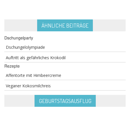
ÄHNLICHE BEITRÄGE
Dschungelparty
Dschungelolympiade
Auftritt als gefährliches Krokodil
Rezepte
Affentorte mit Himbeercreme
Veganer Kokosmilchreis
GEBURTSTAGSAUSFLUG