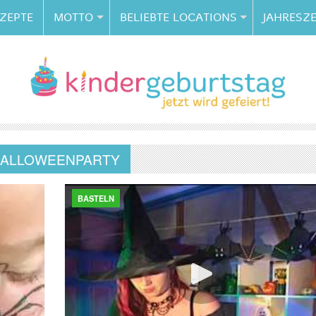
ZEPTE
MOTTO
BELIEBTE LOCATIONS
JAHRESZE
ALLOWEENPARTY
BASTELN