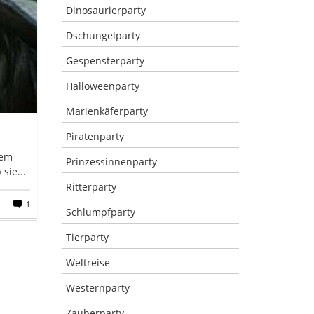
Dinosaurierparty
Dschungelparty
Gespensterparty
Halloweenparty
Marienkäferparty
Piratenparty
lem
Prinzessinnenparty
sie...
Ritterparty
1
Schlumpfparty
Tierparty
Weltreise
Westernparty
Zauberparty