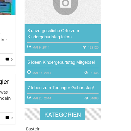
8 unvergessliche Orte zum
er
Kindergeburtstag feiern
eine
MAI 9, 2014
129125
0
5 Ideen Kindergeburtstag Mitgebsel
MAI 14, 2014
92436
gier
7 Ideen zum Teenager Geburtstag!
twas
andeln
MAI 20, 2014
84668
KATEGORIEN
0
Basteln