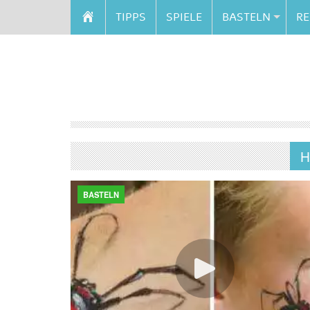
TIPPS
SPIELE
BASTELN
RE
H
BASTELN