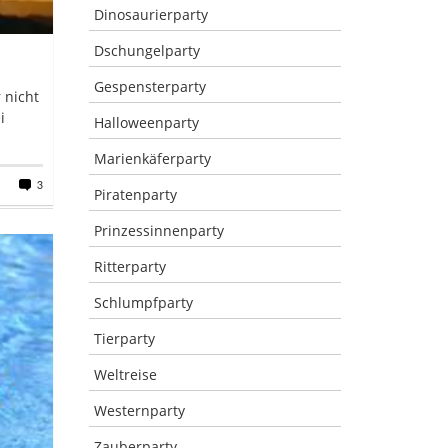
Dinosaurierparty
Dschungelparty
Gespensterparty
r nicht
i
Halloweenparty
Marienkäferparty
3
Piratenparty
Prinzessinnenparty
Ritterparty
Schlumpfparty
Tierparty
Weltreise
Westernparty
Zauberparty