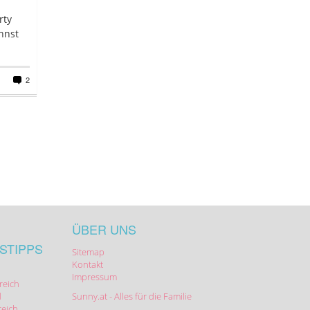
rty
nnst
2
ÜBER UNS
STIPPS
Sitemap
Kontakt
Impressum
reich
d
Sunny.at - Alles für die Familie
reich