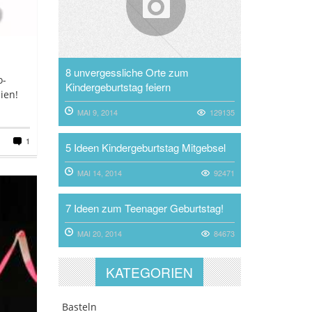
8 unvergessliche Orte zum
o-
Kindergeburtstag feiern
ien!
MAI 9, 2014
129135
1
5 Ideen Kindergeburtstag Mitgebsel
MAI 14, 2014
92471
7 Ideen zum Teenager Geburtstag!
MAI 20, 2014
84673
KATEGORIEN
Basteln