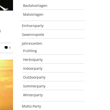
Bastelvorlagen
Malvorlagen
Einhornparty
d
Gewinnspiele
Jahreszeiten
0
Frühling
Herbstparty
Indoorparty
Outdoorparty
Sommerparty
Winterparty
Motto-Party