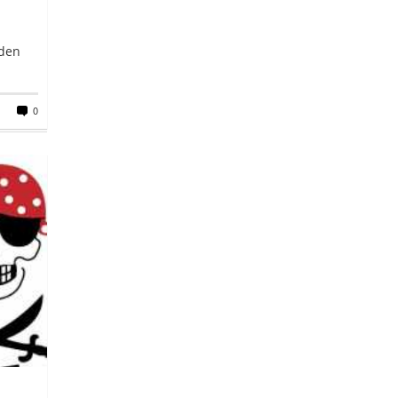
nden
0