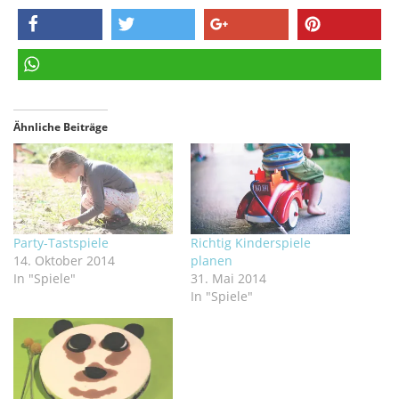
teilen
twittern
teilen
pinnen
teilen
Ähnliche Beiträge
Party-Tastspiele
Richtig Kinderspiele
14. Oktober 2014
planen
In "Spiele"
31. Mai 2014
In "Spiele"