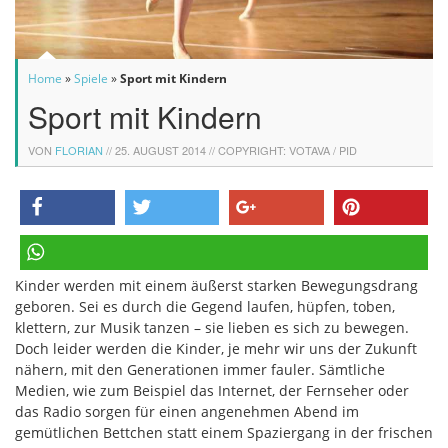
Home
»
Spiele
»
Sport mit Kindern
Sport mit Kindern
VON
FLORIAN
//
25. AUGUST 2014
// COPYRIGHT: VOTAVA / PID
teilen
twittern
teilen
pinnen
Kinder werden mit einem äußerst starken Bewegungsdrang
teilen
geboren. Sei es durch die Gegend laufen, hüpfen, toben,
klettern, zur Musik tanzen – sie lieben es sich zu bewegen.
Doch leider werden die Kinder, je mehr wir uns der Zukunft
nähern, mit den Generationen immer fauler. Sämtliche
Medien, wie zum Beispiel das Internet, der Fernseher oder
das Radio sorgen für einen angenehmen Abend im
gemütlichen Bettchen statt einem Spaziergang in der frischen