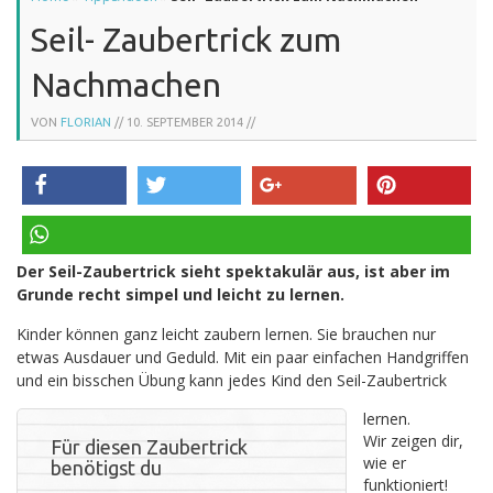
Seil- Zaubertrick zum
Nachmachen
VON
FLORIAN
//
10. SEPTEMBER 2014
//
teilen
twittern
teilen
pinnen
Der Seil-Zaubertrick sieht spektakulär aus, ist aber im
teilen
Grunde recht simpel und leicht zu lernen.
Kinder können ganz leicht zaubern lernen. Sie brauchen nur
etwas Ausdauer und Geduld. Mit ein paar einfachen Handgriffen
und ein bisschen Übung kann jedes Kind den Seil-Zaubertrick
lernen.
Wir zeigen dir,
Für diesen Zaubertrick
wie er
benötigst du
funktioniert!