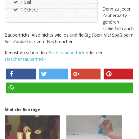
1 Seil
Denn zu jeder
1 Schere
Zauberparty
gehören
schließlich auch
Zaubertricks. Also nichts wie los und fleißig üben. Viel Spaß beim
Seil-Zaubertrick zum Nachmachen.
Kennst du schon den
Becherzaubertrick
oder den
Flaschenzaubertrick
?
teilen
twittern
teilen
pinnen
teilen
Ähnliche Beiträge