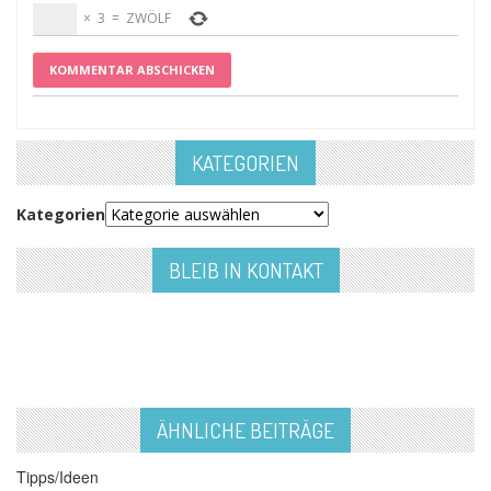
×
3
=
ZWÖLF
KATEGORIEN
Kategorien
BLEIB IN KONTAKT
ÄHNLICHE BEITRÄGE
Tipps/Ideen