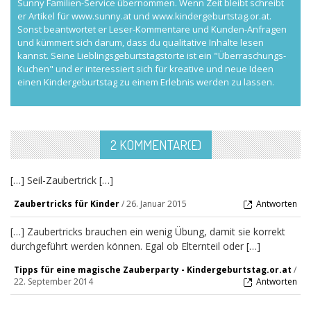
Sunny Familien-Service übernommen. Wenn Zeit bleibt schreibt
er Artikel für www.sunny.at und www.kindergeburtstag.or.at.
Sonst beantwortet er Leser-Kommentare und Kunden-Anfragen
und kümmert sich darum, dass du qualitative Inhalte lesen
kannst. Seine Lieblingsgeburtstagstorte ist ein "Überraschungs-
Kuchen" und er interessiert sich für kreative und neue Ideen
einen Kindergeburtstag zu einem Erlebnis werden zu lassen.
2 KOMMENTAR(E)
[…] Seil-Zaubertrick […]
Zaubertricks für Kinder
/
26. Januar 2015
Antworten
[…] Zaubertricks brauchen ein wenig Übung, damit sie korrekt
durchgeführt werden können. Egal ob Elternteil oder […]
Tipps für eine magische Zauberparty - Kindergeburtstag.or.at
/
22. September 2014
Antworten