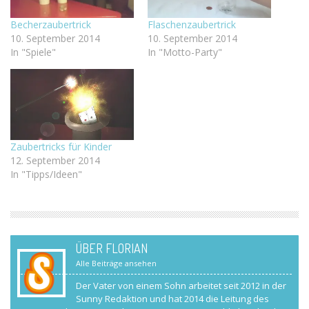
Becherzaubertrick
Flaschenzaubertrick
10. September 2014
10. September 2014
In "Spiele"
In "Motto-Party"
Zaubertricks für Kinder
12. September 2014
In "Tipps/Ideen"
ÜBER FLORIAN
Alle Beiträge ansehen
Der Vater von einem Sohn arbeitet seit 2012 in der
Sunny Redaktion und hat 2014 die Leitung des