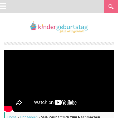
Home
»
Tipps/Ideen
»
Seil- Zaubertrick zum Nachmachen