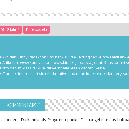
 (6-12 Jahre)
Tiere basteln
012 in der Sunny Redaktion und hat 2014 die Leitung des Sunny Familien-S
r Artikel für www.sunny.at und www.kindergeburtstag.or.at. Sonst beantwo
ch darum, dass du qualitative Inhalte lesen kannst. Seine
n" und er interessiert sich für kreative und neue Ideen einen Kindergebu
1 KOMMENTAR(E)
ftballontiere! Du kannst als Programmpunkt “Dschungeltiere aus Luftba