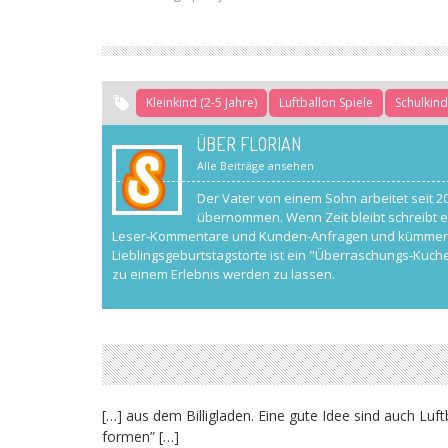
Kleinkind (2-5 Jahre)
Luftballon Spiele
Schulkind
ÜBER FLORIAN
Alle Beiträge ansehen
Der Vater von einem Sohn arbeitet seit 2
übernommen. Wenn Zeit bleibt schreibt e
Leser-Kommentare und Kunden-Anfragen und kümmert si
Lieblingsgeburtstagstorte ist ein "Überraschungs-Kuche
zu einem Erlebnis werden zu lassen.
[…] aus dem Billigladen. Eine gute Idee sind auch Lu
formen” […]