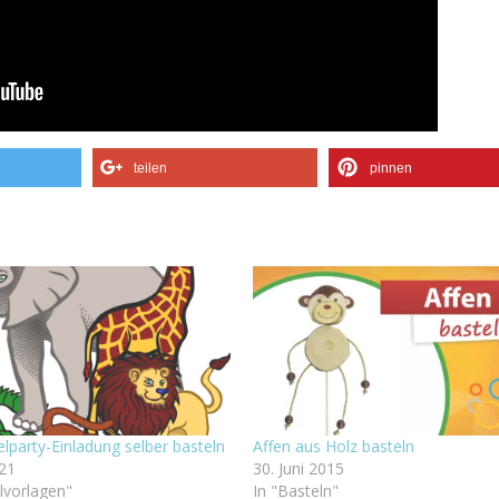
teilen
pinnen
lparty-Einladung selber basteln
Affen aus Holz basteln
021
30. Juni 2015
lvorlagen"
In "Basteln"