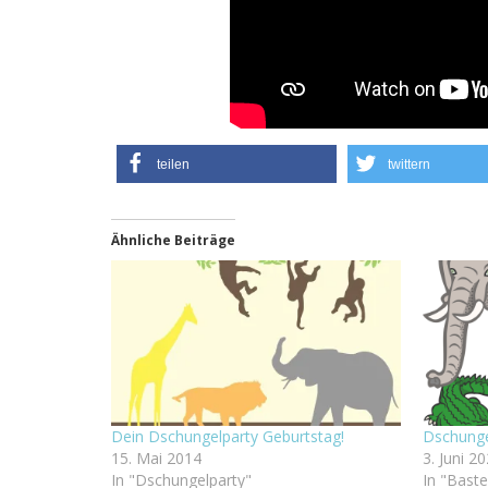
teilen
twittern
Ähnliche Beiträge
Dein Dschungelparty Geburtstag!
Dschunge
15. Mai 2014
3. Juni 2
In "Dschungelparty"
In "Baste