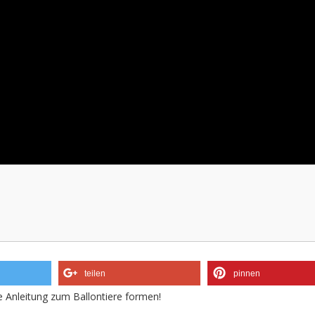
teilen
pinnen
 Anleitung zum Ballontiere formen!