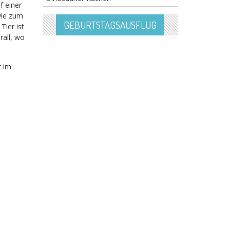
f einer
wie zum
GEBURTSTAGSAUSFLUG
ier ist
rall, wo
r im