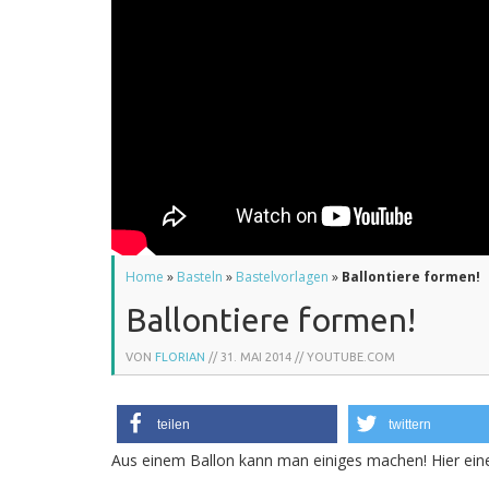
Home
»
Basteln
»
Bastelvorlagen
»
Ballontiere formen!
Ballontiere formen!
VON
FLORIAN
//
31. MAI 2014
// YOUTUBE.COM
teilen
twittern
Aus einem Ballon kann man einiges machen! Hier eine