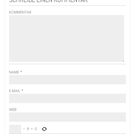
KOMMENTAR
NAME
*
E-MAIL
*
WEB
−
9
=
0