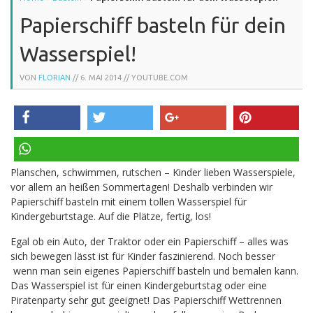
Papierschiff basteln für dein
Wasserspiel!
VON
FLORIAN
//
6. MAI 2014
// YOUTUBE.COM
teilen
twittern
teilen
pinnen
Planschen, schwimmen, rutschen – Kinder lieben Wasserspiele,
teilen
vor allem an heißen Sommertagen! Deshalb verbinden wir
Papierschiff basteln mit einem tollen Wasserspiel für
Kindergeburtstage. Auf die Plätze, fertig, los!
Egal ob ein Auto, der Traktor oder ein Papierschiff – alles was
sich bewegen lässt ist für Kinder faszinierend. Noch besser
wenn man sein eigenes Papierschiff basteln und bemalen kann.
Das Wasserspiel ist für einen Kindergeburtstag oder eine
Piratenparty sehr gut geeignet! Das Papierschiff Wettrennen