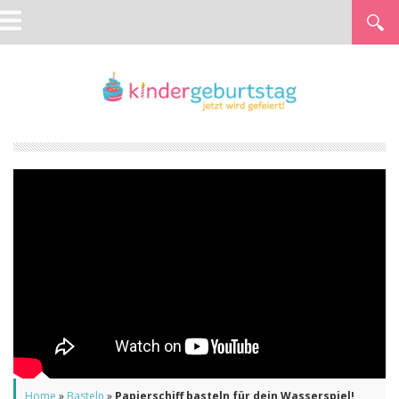
Home
»
Basteln
»
Papierschiff basteln für dein Wasserspiel!