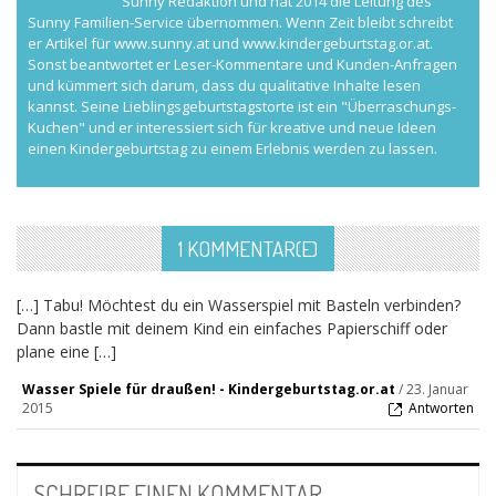
Sunny Redaktion und hat 2014 die Leitung des
Sunny Familien-Service übernommen. Wenn Zeit bleibt schreibt
er Artikel für www.sunny.at und www.kindergeburtstag.or.at.
Sonst beantwortet er Leser-Kommentare und Kunden-Anfragen
und kümmert sich darum, dass du qualitative Inhalte lesen
kannst. Seine Lieblingsgeburtstagstorte ist ein "Überraschungs-
Kuchen" und er interessiert sich für kreative und neue Ideen
einen Kindergeburtstag zu einem Erlebnis werden zu lassen.
1 KOMMENTAR(E)
[…] Tabu! Möchtest du ein Wasserspiel mit Basteln verbinden?
Dann bastle mit deinem Kind ein einfaches Papierschiff oder
plane eine […]
Wasser Spiele für draußen! - Kindergeburtstag.or.at
/
23. Januar
2015
Antworten
SCHREIBE EINEN KOMMENTAR