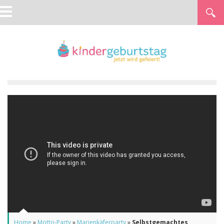
Home
»
Motto-Party
»
Marienkäferparty
»
Selbstgemachtes