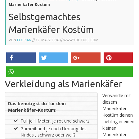
Marienkäfer Kostüm
Selbstgemachtes
Marienkäfer Kostüm
VON
FLORIAN
//
12. MÄRZ 2016
// WWW.YOUTUBE.COM
teilen
twittern
teilen
pinnen
Verkleidung als Marienkäfer
teilen
Verwandle mit
diesem
Das benötigst du für dein
Marienkäfer
Marienkäfer-Kostüm:
Kostüm deinen
Tüll je 1 Meter, je rot und schwarz
Liebling in einen
kleinen
Gummiband je nach Umfang des
Marienkäfer.
Kindes , schwarz oder weiß