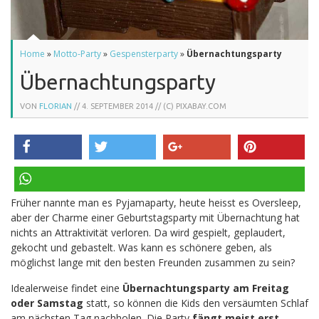
Home
»
Motto-Party
»
Gespensterparty
»
Übernachtungsparty
Übernachtungsparty
VON
FLORIAN
//
4. SEPTEMBER 2014
// (C) PIXABAY.COM
teilen
twittern
teilen
pinnen
Früher nannte man es Pyjamaparty, heute heisst es Oversleep,
teilen
aber der Charme einer Geburtstagsparty mit Übernachtung hat
nichts an Attraktivität verloren. Da wird gespielt, geplaudert,
gekocht und gebastelt. Was kann es schönere geben, als
möglichst lange mit den besten Freunden zusammen zu sein?
Idealerweise findet eine
Übernachtungsparty am Freitag
oder Samstag
statt, so können die Kids den versäumten Schlaf
am nächsten Tag nachholen. Die Party
fängt meist erst