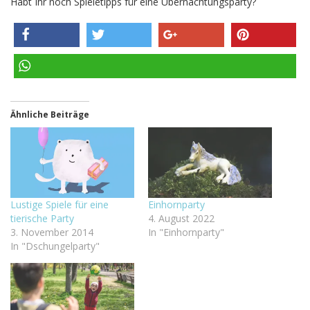
Habt Ihr noch Spieletipps für eine Übernachtungsparty?
teilen
twittern
teilen
pinnen
teilen
Ähnliche Beiträge
Lustige Spiele für eine
Einhornparty
tierische Party
4. August 2022
3. November 2014
In "Einhornparty"
In "Dschungelparty"