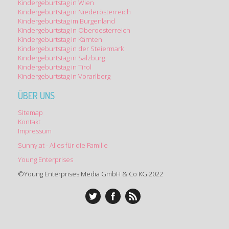
Kindergeburtstag in Wien
Kindergeburtstag in Niederösterreich
Kindergeburtstag im Burgenland
Kindergeburtstag in Oberoesterreich
Kindergeburtstag in Kärnten
Kindergeburtstag in der Steiermark
Kindergeburtstag in Salzburg
Kindergeburtstag in Tirol
Kindergeburtstag in Vorarlberg
ÜBER UNS
Sitemap
Kontakt
Impressum
Sunny.at - Alles für die Familie
Young Enterprises
©Young Enterprises Media GmbH & Co KG 2022